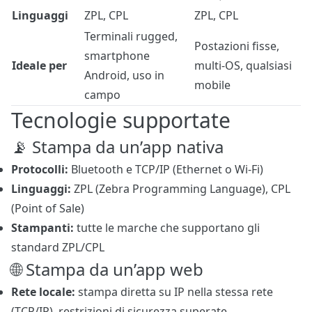
Linguaggi
ZPL, CPL
ZPL, CPL
Terminali rugged,
Postazioni fisse,
smartphone
Ideale per
multi-OS, qualsiasi
Android, uso in
mobile
campo
Tecnologie supportate
📡 Stampa da un’app nativa
Protocolli:
Bluetooth e TCP/IP (Ethernet o Wi-Fi)
Linguaggi:
ZPL (Zebra Programming Language), CPL
(Point of Sale)
Stampanti:
tutte le marche che supportano gli
standard ZPL/CPL
🌐 Stampa da un’app web
Rete locale:
stampa diretta su IP nella stessa rete
(TCP/IP), restrizioni di sicurezza superate