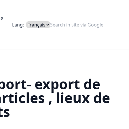
os
Lang:
ort- export de
articles , lieux de
ts