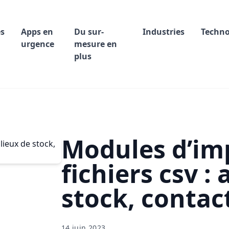
s
Apps en
Du sur-
Industries
Techn
urgence
mesure en
plus
Modules d’imp
fichiers csv : 
stock, contac
14 juin 2023