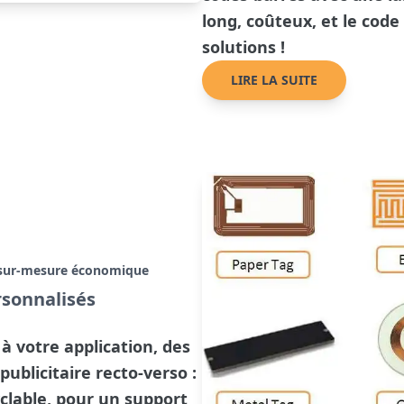
long, coûteux, et le code
solutions !
LIRE LA SUITE
le sur-mesure économique
rsonnalisés
à votre application, des
blicitaire recto-verso :
yclable, pour un support