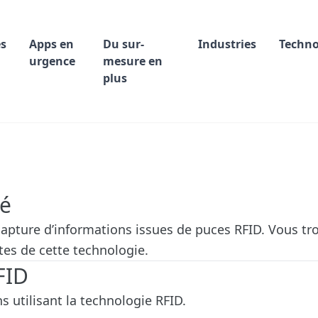
s
Apps en
Du sur-
Industries
Techn
urgence
mesure en
plus
té
capture d’informations issues de puces RFID. Vous tr
ntes de cette technologie.
FID
s utilisant la technologie RFID.