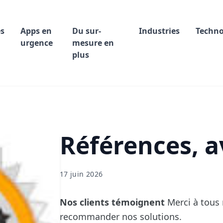
s
Apps en
Du sur-
Industries
Techn
urgence
mesure en
plus
Références, av
17 juin 2026
Nos clients témoignent
Merci à tous 
recommander nos solutions.