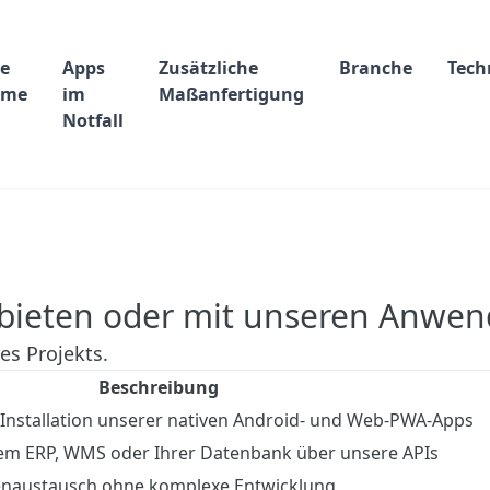
te
Apps
Zusätzliche
Branche
Tech
eme
im
Maßanfertigung
Notfall
anbieten oder mit unseren Anwe
es Projekts.
Beschreibung
 Installation unserer nativen Android- und Web-PWA-Apps
em ERP, WMS oder Ihrer Datenbank über unsere APIs
enaustausch ohne komplexe Entwicklung