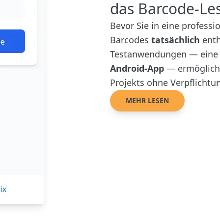
das Barcode-Le
Bevor Sie in eine professi
Barcodes
tatsächlich
enth
Testanwendungen — ein
Android-App
— ermögliche
Projekts ohne Verpflichtun
MEHR LESEN