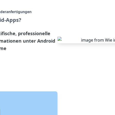
nderanfertigungen
oid-Apps?
fische, professionelle
ationen unter Android
ame