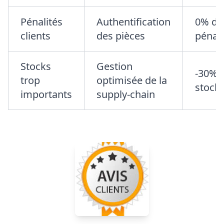
Pénalités
Authentification
0% de
clients
des pièces
pénali
Stocks
Gestion
-30% 
trop
optimisée de la
stock
importants
supply-chain